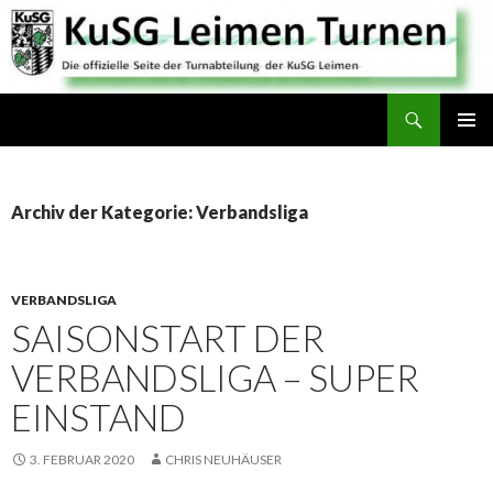
Suchen
SPRINGE
PRIMÄR
ZUM
MENÜ
INHALT
Archiv der Kategorie: Verbandsliga
VERBANDSLIGA
SAISONSTART DER
VERBANDSLIGA – SUPER
EINSTAND
3. FEBRUAR 2020
CHRIS NEUHÄUSER