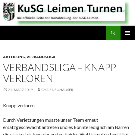
Suchen
SPRINGE
PRIMÄR
ZUM
MENÜ
INHALT
ABTEILUNG
,
VERBANDSLIGA
VERBANDSLIGA – KNAPP
VERLOREN
24. MÄRZ 2019
CHRIS NEUHÄUSER
Knapp verloren
Durch Verletzungen musste unser Team erneut
ersatzgeschwächt antreten und es konnte lediglich am Barren
die starke Leistung der ersten beiden Wettkämpfen bestätigt