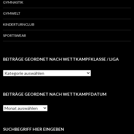
GYMNASTIK
GYMWELT
KINDERTURNCLUB
SPORTSWEAR
BEITRÄGE GEORDNET NACH WETTKAMPFKLASSE / LIGA
B
e
i
t
r
BEITRÄGE GEORDNET NACH WETTKAMPFDATUM
ä
g
B
e
e
g
i
e
t
o
r
SUCHBEGRIFF HIER EINGEBEN
r